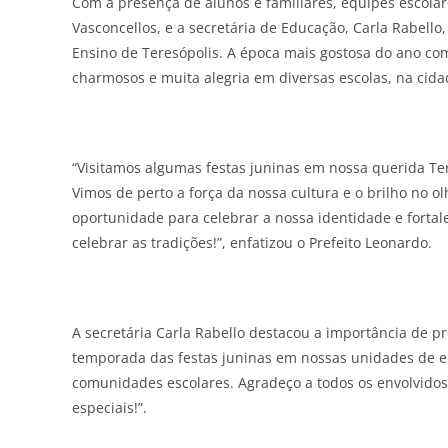
Com a presença de alunos e familiares, equipes escolar
Vasconcellos, e a secretária de Educação, Carla Rabell
Ensino de Teresópolis. A época mais gostosa do ano come
charmosos e muita alegria em diversas escolas, na cidad
“Visitamos algumas festas juninas em nossa querida T
Vimos de perto a força da nossa cultura e o brilho no o
oportunidade para celebrar a nossa identidade e forta
celebrar as tradições!”, enfatizou o Prefeito Leonardo.
A secretária Carla Rabello destacou a importância de p
temporada das festas juninas em nossas unidades de en
comunidades escolares. Agradeço a todos os envolvidos
especiais!”.