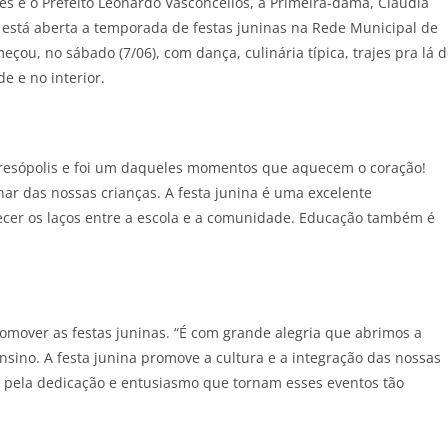
es e o Prefeito Leonardo Vasconcellos, a Primeira-dama, Cláudia
o, está aberta a temporada de festas juninas na Rede Municipal de
çou, no sábado (7/06), com dança, culinária típica, trajes pra lá 
e e no interior.
eresópolis e foi um daqueles momentos que aquecem o coração!
lhar das nossas crianças. A festa junina é uma excelente
lecer os laços entre a escola e a comunidade. Educação também é
romover as festas juninas. “É com grande alegria que abrimos a
sino. A festa junina promove a cultura e a integração das nossas
 pela dedicação e entusiasmo que tornam esses eventos tão