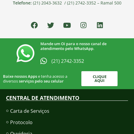
Telefone:
(21) 2043-3632 / (21) 2742-3352 – Ramal 500
Mande um Oi para o nosso canal de
atendimento pelo WhatsApp
.
(21) 2742-3352​
Baixe nossos Apps
e tenha acesso a
CLIQUE
AQUI
diversos
serviços pelo seu celular
CENTRAL DE ATENDIMENTO
Carta de Serviços
Protocolo
Ouvidoria