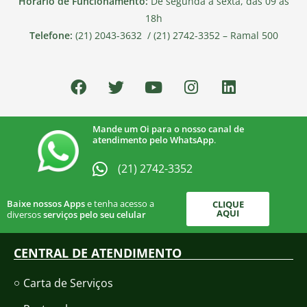
Horário de Funcionamento:
De segunda a sexta, das 09 às
18h
Telefone:
(21) 2043-3632 / (21) 2742-3352 – Ramal 500
Mande um Oi para o nosso canal de
atendimento pelo WhatsApp
.
(21) 2742-3352​
Baixe nossos Apps
e tenha acesso a
CLIQUE
AQUI
diversos
serviços pelo seu celular
CENTRAL DE ATENDIMENTO
Carta de Serviços