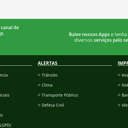
 canal de
pp
.
Baixe nossos Apps
e tenha
diversos
serviços pelo se
ALERTAS
IMP
ncia
Trânsito
As
Clima
Not
iciais
Transporte Público
Ba
Defesa Civil
Ide
is
(LGPD)