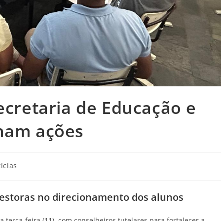
Secretaria de Educação e
nham ações
ícias
 gestoras no direcionamento dos alunos
 terça-feira (11), com conselheiros tutelares para fortalecer a