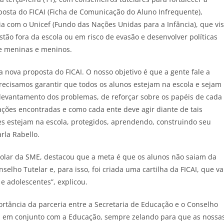
posta do FICAI (Ficha de Comunicação do Aluno Infrequente),
a com o Unicef (Fundo das Nações Unidas para a Infância), que vi
tão fora da escola ou em risco de evasão e desenvolver políticas
de meninas e meninos.
 nova proposta do FICAI. O nosso objetivo é que a gente fale a
recisamos garantir que todos os alunos estejam na escola e sejam
 levantamento dos problemas, de reforçar sobre os papéis de cada
ações encontradas e como cada ente deve agir diante de tais
es estejam na escola, protegidos, aprendendo, construindo seu
arla Rabello.
scolar da SME, destacou que a meta é que os alunos não saiam da
selho Tutelar e, para isso, foi criada uma cartilha da FICAI, que va
 e adolescentes”, explicou.
ortância da parceria entre a Secretaria de Educação e o Conselho
os em conjunto com a Educação, sempre zelando para que as nossa