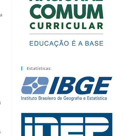
sa
Estatísticas:
i
s