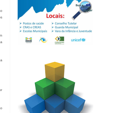
ão
os
.
em
ca
ea
or
ão