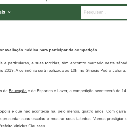
ais
r avaliação médica para participar da competição
is e particulares, e suas torcidas, têm encontro marcado neste sába
is
2019. A cerimônia será realizada às 10h, no Ginásio Pedro Jahara,
is de
Educação
e de Esportes e Lazer, a competição acontecerá de 14
ópolis
e que não acontecia há, pelo menos, quatro anos. Com garra
representar suas escolas e mostrar seus talentos. Vamos prestigiar 
Prefeito Vinicius Claussen.