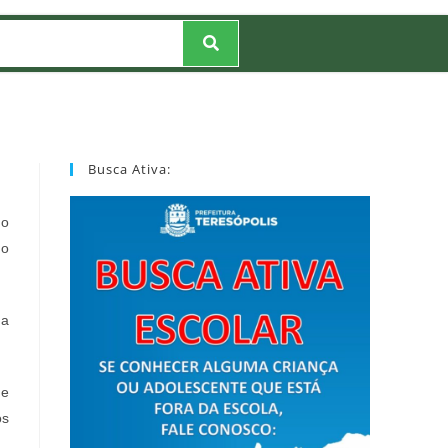
Busca Ativa:
do
 o
 a
 e
os