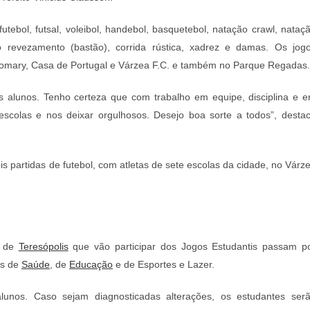
tebol, futsal, voleibol, handebol, basquetebol, natação crawl, nataç
o revezamento (bastão), corrida rústica, xadrez e damas. Os jog
Comary, Casa de Portugal e Várzea F.C. e também no Parque Regadas
 alunos. Tenho certeza que com trabalho em equipe, disciplina e 
escolas e nos deixar orgulhosos. Desejo boa sorte a todos”, desta
is partidas de futebol, com atletas de sete escolas da cidade, no Várz
.
s de
Teresópolis
que vão participar dos Jogos Estudantis passam p
as de
Saúde
, de
Educação
e de Esportes e Lazer.
lunos. Caso sejam diagnosticadas alterações, os estudantes ser