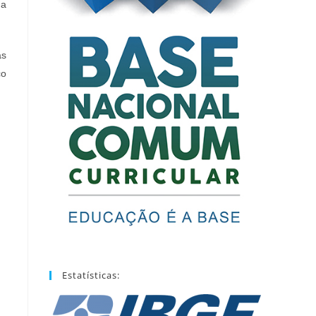
a
as
co
Estatísticas: