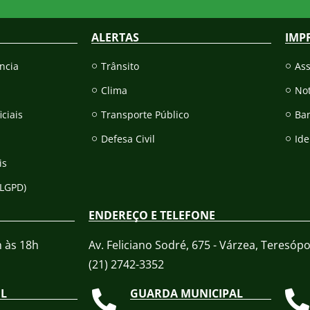
ALERTAS
IMP
ncia
Trânsito
As
Clima
Not
iciais
Transporte Público
Ba
Defesa Civil
Ide
is
(LGPD)
ENDEREÇO E TELEFONE
h às 18h
Av. Feliciano Sodré, 675 - Várzea, Teresópol
(21) 2742-3352​
IL
GUARDA MUNICIPAL