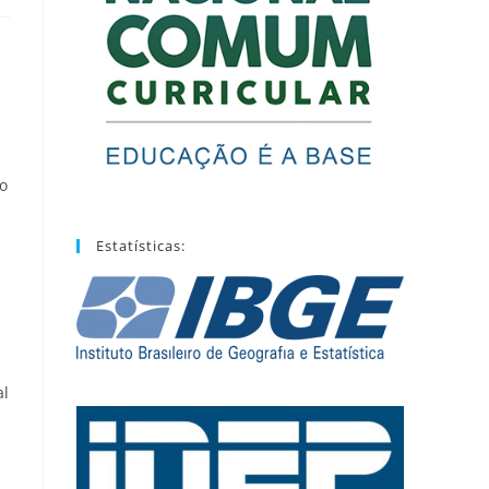
o
Estatísticas:
al