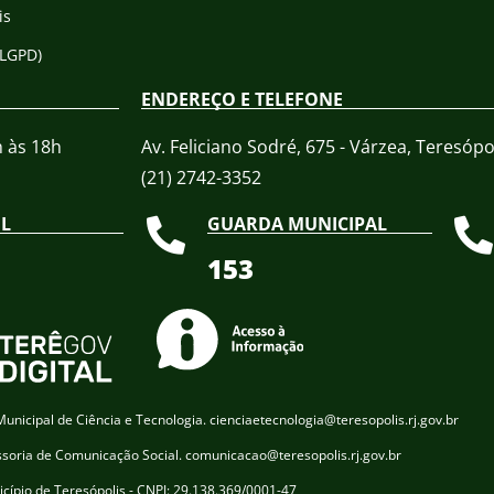
is
(LGPD)
ENDEREÇO E TELEFONE
h às 18h
Av. Feliciano Sodré, 675 - Várzea, Teresópol
(21) 2742-3352​
IL
GUARDA MUNICIPAL
153
unicipal de Ciência e Tecnologia. cienciaetecnologia@teresopolis.rj.gov.br
ssoria de Comunicação Social. comunicacao@teresopolis.rj.gov.br
cípio de Teresópolis - CNPJ: 29.138.369/0001-47