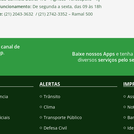
Funcionamento:
De segunda a sexta, das 09 às 18h
e:
(21) 2043-3632 / (21) 2742-3352 – Ramal 500
 canal de
pp
.
Baixe nossos Apps
e tenha
diversos
serviços pelo se
ALERTAS
IMP
ncia
Trânsito
As
Clima
Not
iciais
Transporte Público
Ba
Defesa Civil
Ide