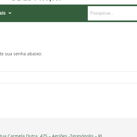
ais
ite sua senha abaixo:
ua Carmela Dutra, 475 – Agriões -Teresópolis – RJ