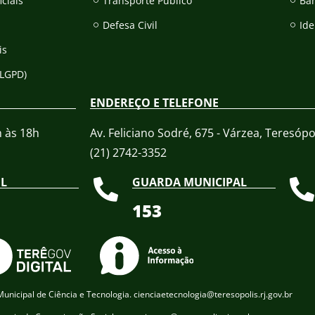
iciais
Transporte Público
Ba
Defesa Civil
Ide
is
(LGPD)
ENDEREÇO E TELEFONE
h às 18h
Av. Feliciano Sodré, 675 - Várzea, Teresópol
(21) 2742-3352​
IL
GUARDA MUNICIPAL
153
unicipal de Ciência e Tecnologia. cienciaetecnologia@teresopolis.rj.gov.br