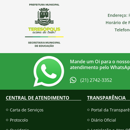
Endereço:
R
Horário de 
Telefon
Mande um Oi para o nosso
atendimento pelo WhatsA
(21) 2742-3352​
CENTRAL DE ATENDIMENTO
TRANSPARÊNCIA
Carta de Serviços
Portal da Transparê
Protocolo
Diário Oficial