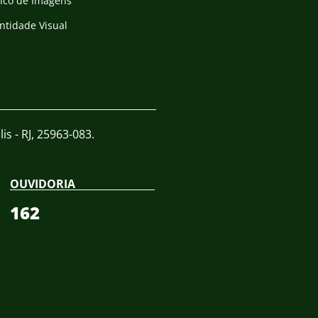
nco de Imagens
ntidade Visual
is - RJ, 25963-083.
OUVIDORIA
162