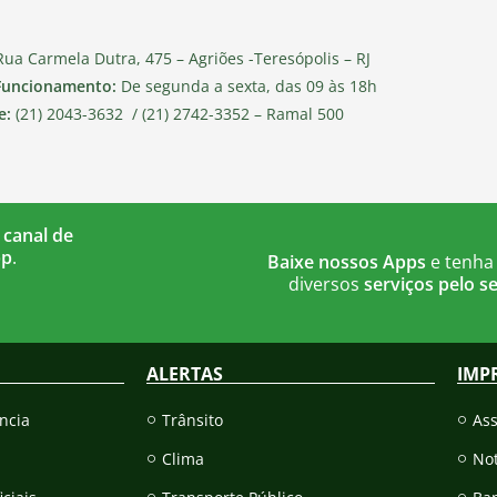
ua Carmela Dutra, 475 – Agriões -Teresópolis – RJ
Funcionamento:
De segunda a sexta, das 09 às 18h
e:
(21) 2043-3632 / (21) 2742-3352 – Ramal 500
 canal de
pp
.
Baixe nossos Apps
e tenha
diversos
serviços pelo se
ALERTAS
IMP
ncia
Trânsito
As
Clima
Not