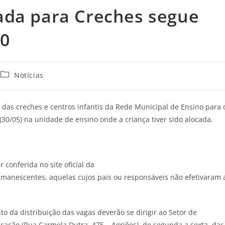
ada para Creches segue
30
Notícias
das creches e centros infantis da Rede Municipal de Ensino para 
 (30/05) na unidade de ensino onde a criança tiver sido alocada.
conferida no site oficial da
emanescentes, aquelas cujos pais ou responsáveis não efetivaram 
o da distribuição das vagas deverão se dirigir ao Setor de
ucação (Rua Carmela Dutra, 475 – Agriões), de segunda a sexta, das