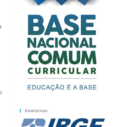
a
o
Estatísticas: