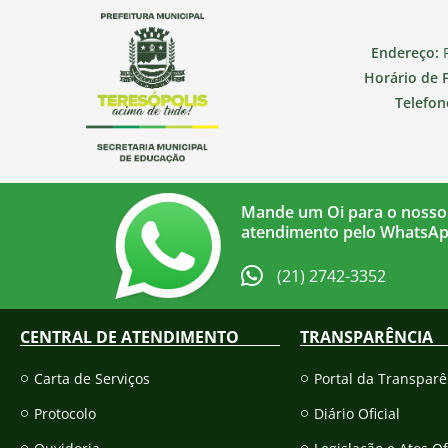
Endereço:
R
Horário de 
Telefon
Mande um Oi para o nosso
atendimento pelo WhatsA
(21) 2742-3352​
CENTRAL DE ATENDIMENTO
TRANSPARÊNCIA
Carta de Serviços
Portal da Transparê
Protocolo
Diário Oficial