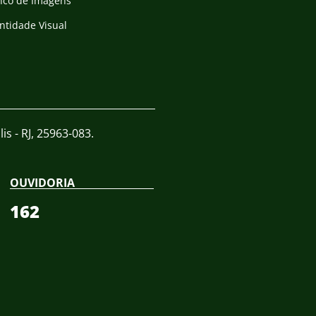
nco de Imagens
ntidade Visual
is - RJ, 25963-083.
OUVIDORIA
162