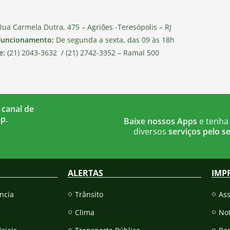
ua Carmela Dutra, 475 – Agriões -Teresópolis – RJ
Funcionamento:
De segunda a sexta, das 09 às 18h
e:
(21) 2043-3632 / (21) 2742-3352 – Ramal 500
 canal de
pp
.
Baixe nossos Apps
e tenha
diversos
serviços pelo se
ALERTAS
IMP
ncia
Trânsito
As
Clima
Not