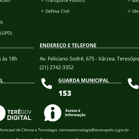
iciais
Transporte Público
Ba
Defesa Civil
Ide
is
(LGPD)
ENDEREÇO E TELEFONE
h às 18h
Av. Feliciano Sodré, 675 - Várzea, Teresópol
(21) 2742-3352​
IL
GUARDA MUNICIPAL
153
unicipal de Ciência e Tecnologia. cienciaetecnologia@teresopolis.rj.gov.br