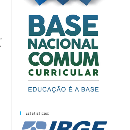
e
s
s
Estatísticas: