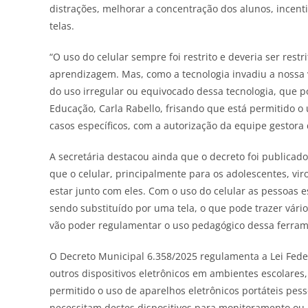
distrações, melhorar a concentração dos alunos, incenti
telas.
“O uso do celular sempre foi restrito e deveria ser rest
aprendizagem. Mas, como a tecnologia invadiu a nossa v
do uso irregular ou equivocado dessa tecnologia, que po
Educação, Carla Rabello, frisando que está permitido o 
casos específicos, com a autorização da equipe gestora
A secretária destacou ainda que o decreto foi publicad
que o celular, principalmente para os adolescentes, vi
estar junto com eles. Com o uso do celular as pessoas e
sendo substituído por uma tela, o que pode trazer vári
vão poder regulamentar o uso pedagógico dessa ferrame
O Decreto Municipal 6.358/2025 regulamenta a Lei Feder
outros dispositivos eletrônicos em ambientes escolares, 
permitido o uso de aparelhos eletrônicos portáteis pes
necessitam destes dispositivos para monitoramento ou