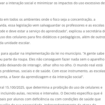
var a interação social e minimizar os impactos do uso excessivo de
rito em todos os ambientes onde o foco seja a concentração, a
ida, essa legislação vem salvaguardar os professores e as escolas
de e deve estar a serviço do aprendizado”, explicou a secretária d
uso dos celulares para fins didáticos e pedagógicos, além de outro
 da unidade escolar.
o para ajudar na implementação da lei no município. “A gente sabe
rou parte da roupa. Eles não conseguem fazer nada sem o aparelho
stão deixando de interagir, olhar olho no olho. O mundo real está
os problemas, sociais e de saúde. Com esse instrumento, as escola
nta, a favor da aprendizagem e da interação social”.
al 15.100/2025, que determina a proibição do uso de celulares e
incluindo aulas, recreios e intervalos. O Decreto especifica que é
soais por alunos com deficiência ou com condições de saúde que
 auxílio de sua necessidade, independentemente da etapa de