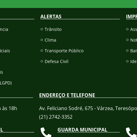
ALERTAS
IMP
ncia
Trânsito
As
Clima
Not
iciais
Transporte Público
Ba
Defesa Civil
Ide
is
(LGPD)
ENDEREÇO E TELEFONE
h às 18h
Av. Feliciano Sodré, 675 - Várzea, Teresópol
(21) 2742-3352​
IL
GUARDA MUNICIPAL