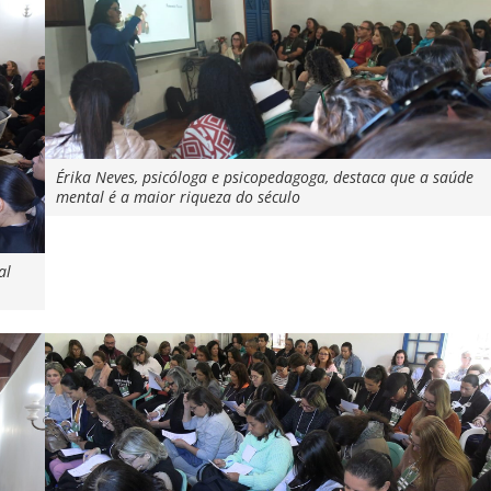
Érika Neves, psicóloga e psicopedagoga, destaca que a saúde
mental é a maior riqueza do século
al