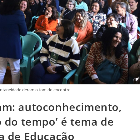
pontaneidade deram o tom do encontro
am: autoconhecimento,
o do tempo’ é tema de
ia de Educação