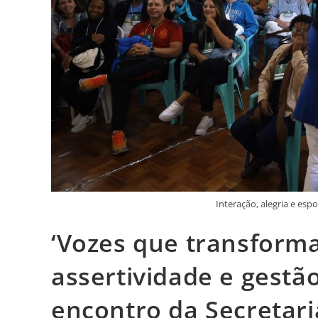
Interação, alegria e es
‘Vozes que transform
assertividade e gestã
encontro da Secretar