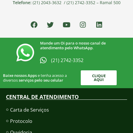
Telefone:
(21) 2043-3632 / (21) 2742-3352 – Ramal 500
Mande um Oi para o nosso canal de
atendimento pelo WhatsApp
.
(21) 2742-3352​
Baixe nossos Apps
e tenha acesso a
CLIQUE
AQUI
diversos
serviços pelo seu celular
CENTRAL DE ATENDIMENTO
Carta de Serviços
Protocolo
Ouvidoria