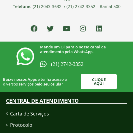
Telefone:
(21) 2043-3632 / (21) 2742-3352 – Ramal 500
Mande um Oi para o nosso canal de
atendimento pelo WhatsApp
.
(21) 2742-3352​
Baixe nossos Apps
e tenha acesso a
CLIQUE
AQUI
diversos
serviços pelo seu celular
CENTRAL DE ATENDIMENTO
Carta de Serviços
Protocolo