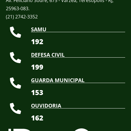
Av. Feliciano Sodré, 675 - Várzea, Teresópolis - RJ,
25963-083.
(21) 2742-3352​
SAMU
192
DEFESA CIVIL
199
GUARDA MUNICIPAL
153
OUVIDORIA
162