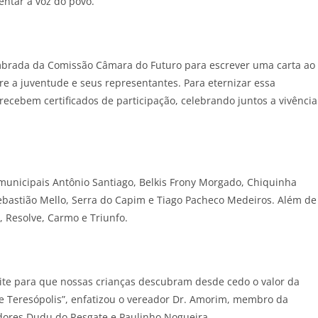
ntar a voz do povo.
timbrada da Comissão Câmara do Futuro para escrever uma carta ao
re a juventude e seus representantes. Para eternizar essa
 recebem certificados de participação, celebrando juntos a vivência
 municipais Antônio Santiago, Belkis Frony Morgado, Chiquinha
o, Sebastião Mello, Serra do Capim e Tiago Pacheco Medeiros. Além de
, Resolve, Carmo e Triunfo.
ite para que nossas crianças descubram desde cedo o valor da
de Teresópolis”, enfatizou o vereador Dr. Amorim, membro da
dores Dudu do Resgate e Paulinho Nogueira.