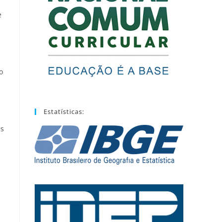
e
o
Estatísticas:
is