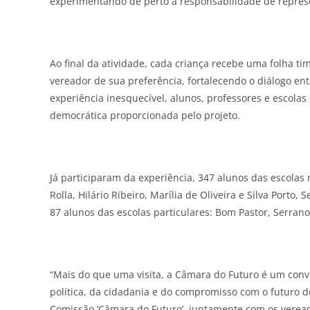
experimentando de perto a responsabilidade de represe
Ao final da atividade, cada criança recebe uma folha 
vereador de sua preferência, fortalecendo o diálogo ent
experiência inesquecível, alunos, professores e escolas
democrática proporcionada pelo projeto.
Já participaram da experiência, 347 alunos das escolas
Rolla, Hilário Ribeiro, Marília de Oliveira e Silva Port
87 alunos das escolas particulares: Bom Pastor, Serrano
“Mais do que uma visita, a Câmara do Futuro é um conv
política, da cidadania e do compromisso com o futuro 
Comissão ‘Câmara do Futuro’, juntamente com os verea