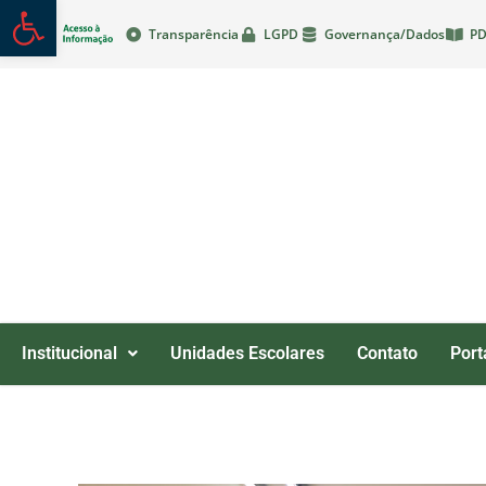
Abrir a barra de ferramentas
Transparência
LGPD
Governança/Dados
PD
Institucional
Unidades Escolares
Contato
Port